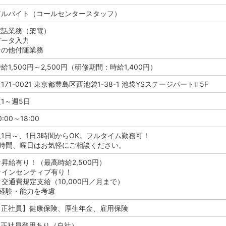
アルバイト（コールセンタースタッフ）
電話業務（架電）
データ入力
その他付随業務
給1,500円～2,500円
（研修期間：時給1,400円）
171-0021 東京都豊島区西池袋1-38-1 池袋YSステージパートⅡ 5F
1～週5日
0:00～18:00
週1日～、1日3時間からOK。フルタイム勤務可！
※時間、曜日はお気軽にご相談ください。
★昇給有り！（最高時給2,500円）
★インセンティブ有り！
★交通費規定支給（10,000円／月まで）
※経験・能力を考慮
【正社員】健康保険、厚生年金、雇用保険
●正社員登用あり（自社）