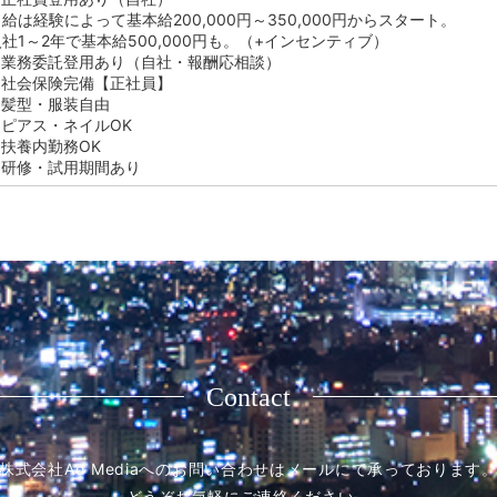
給は経験によって基本給200,000円～350,000円からスタート。
入社1～2年で基本給500,000円も。（+インセンティブ）
●業務委託登用あり（自社・報酬応相談）
●社会保険完備【正社員】
●髪型・服装自由
●ピアス・ネイルOK
●扶養内勤務OK
●研修・試用期間あり
Contact
株式会社Ad Mediaへのお問い合わせはメールにて承っております
どうぞお気軽にご連絡ください。