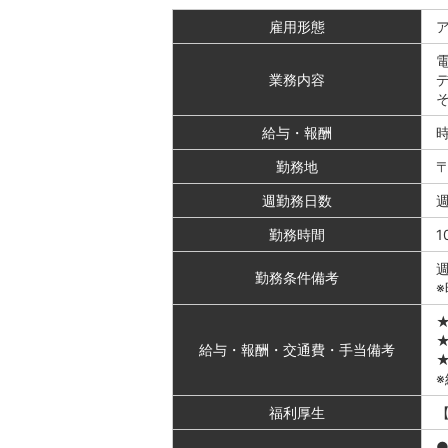
雇用形態
業務内容
給与・報酬
時
勤務地
〒
週勤務日数
週
勤務時間
1
勤務条件備考
給与・
報酬・
交通費・
手当備考
福利厚生